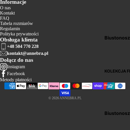
Informacje
Doły do bik
O nas
Kontakt
Ubrania na 
FAQ
Tabela rozmiarów
Akcesoria i
Regulamin
dodatki pl
Polityka prywatności
Biustonos
Obsługa klienta
+48 504 770 228
Bielizna do
kontakt@annebra.pl
Body
Dołącz do nas
Bielizna no
Instagram
KOLEKCJA F
Facebook
Pasy do
Metody płatności
pończoch
© 2026
ANNEBRA.PL
Biustonos
sportowe