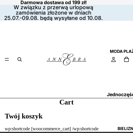
Darmowa dostawa od 199 zł!
W związku z przerwą urlopową
zamówienia złożone w dniach
25.07.-09.08. będą wysyłane od 10.08.
MODA PLA
Jednoczęś
Cart
stroje kąpi
Stroje kąpi
Twój koszyk
dwuczęści
BIELIZ
Góry do bik
wp:shortcode [woocommerce_cart] /wp:shortcode