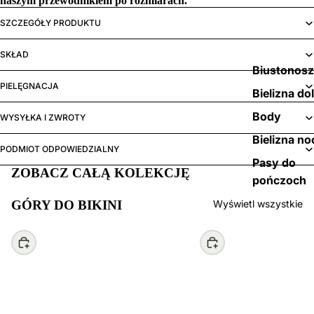
naszym
przewodnikiem po rozmiarach.
SZCZEGÓŁY PRODUKTU
SKŁAD
Biustonos
PIELĘGNACJA
Bielizna do
Body
WYSYŁKA I ZWROTY
Bielizna no
PODMIOT ODPOWIEDZIALNY
Pasy do
ZOBACZ CAŁĄ KOLEKCJĘ
pończoch
GÓRY DO BIKINI
Wyświetl wszystkie
Wybierz
Wybierz
359,00 zł