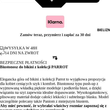
BIELIZ
Zamów teraz, przymierz i zapłać za 30 dni
WYSYŁKA W 48H
14 DNI NA ZWROT
BEZPIECZNE PŁATNOŚCI
Biustonosz do bikini z kolekcji PARROT
Elegancka góra od bikini z kolekcji Parrot to wyjątkowa propozycja
dla kobiet ceniących szyk i komfort. Biustonosz typu push-up z
wyjmowaną wkładką pięknie modeluje i podkreśla biust, a dzięki
wiązaniu na szyi zapewnia idealne dopasowanie. Wysokogatunkowy,
plisowany materiał dodaje całości lekkości i subtelnego blasku. Model
szczególnie polecany także Paniom z mniejszym biustem.
Aby mieć pewność, że wybrałaś właściwy rozmiar zapoznaj się z