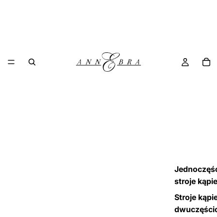
Jednoczęś
stroje kąpi
Stroje kąpi
dwuczęści