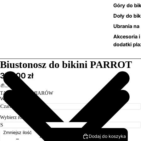
Góry do bik
Doły do bik
Ubrania na 
Akcesoria i
dodatki pl
/
4
Biustonosz do bikini PARROT
359,00 zł
TABELA ROZMIARÓW
Wybierz kolor
Wybierz rozmiar
Zmniejsz ilość
Dodaj do koszyka
Zwiększ ilość