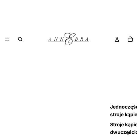
Jednoczęś
stroje kąpi
Stroje kąpi
dwuczęści