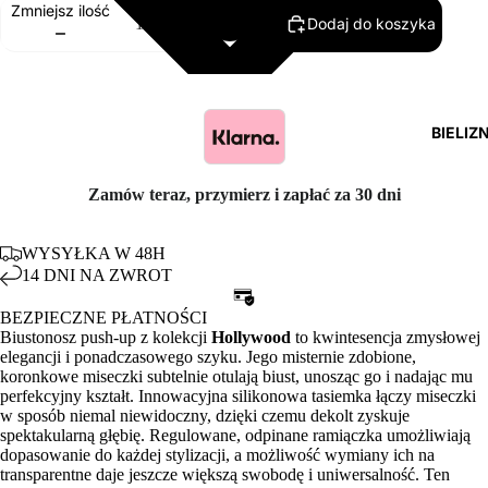
Zmniejsz ilość
Dodaj do koszyka
Zwiększ ilość
BIELIZ
Zamów teraz, przymierz i zapłać za 30 dni
WYSYŁKA W 48H
14 DNI NA ZWROT
BEZPIECZNE PŁATNOŚCI
Biustonosz push-up z kolekcji
Hollywood
to kwintesencja zmysłowej
elegancji i ponadczasowego szyku. Jego misternie zdobione,
koronkowe miseczki subtelnie otulają biust, unosząc go i nadając mu
perfekcyjny kształt. Innowacyjna silikonowa tasiemka łączy miseczki
w sposób niemal niewidoczny, dzięki czemu dekolt zyskuje
spektakularną głębię. Regulowane, odpinane ramiączka umożliwiają
dopasowanie do każdej stylizacji, a możliwość wymiany ich na
transparentne daje jeszcze większą swobodę i uniwersalność. Ten