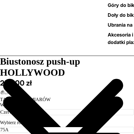
Góry do bik
Doły do bik
Ubrania na 
Akcesoria i
dodatki pl
/
9
Biustonosz push-up
HOLLYWOOD
259,00 zł
TABELA ROZMIARÓW
Wybierz kolor
Wybierz rozmiar