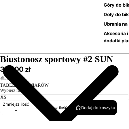
Góry do bik
Doły do bik
Ubrania na 
Akcesoria i
dodatki pl
/
5
Biustonosz sportowy #2 SUN
339,00 zł
TABELA ROZMIARÓW
Wybierz rozmiar
Zmniejsz ilość
Dodaj do koszyka
Zwiększ ilość