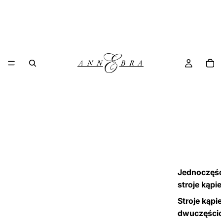
Jednoczęś
stroje kąpi
Stroje kąpi
dwuczęści