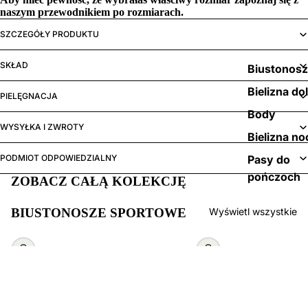
naszym
przewodnikiem po rozmiarach.
SZCZEGÓŁY PRODUKTU
SKŁAD
Biustonos
Bielizna do
PIELĘGNACJA
Body
WYSYŁKA I ZWROTY
Bielizna no
PODMIOT ODPOWIEDZIALNY
Pasy do
pończoch
ZOBACZ CAŁĄ KOLEKCJĘ
BIUSTONOSZE SPORTOWE
Wyświetl wszystkie
Wybierz
Wybierz
339,00 zł