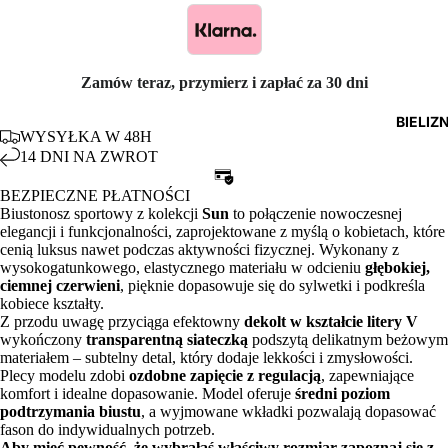
Zamów teraz, przymierz i zapłać za 30 dni
BIELIZ
WYSYŁKA W 48H
14 DNI NA ZWROT
BEZPIECZNE PŁATNOŚCI
Biustonosz sportowy z kolekcji
Sun
to połączenie nowoczesnej
elegancji i funkcjonalności, zaprojektowane z myślą o kobietach, które
cenią luksus nawet podczas aktywności fizycznej. Wykonany z
wysokogatunkowego, elastycznego materiału w odcieniu
głębokiej,
ciemnej czerwieni
, pięknie dopasowuje się do sylwetki i podkreśla
kobiece kształty.
Z przodu uwagę przyciąga efektowny
dekolt w kształcie litery V
wykończony
transparentną siateczką
podszytą delikatnym beżowym
materiałem – subtelny detal, który dodaje lekkości i zmysłowości.
Plecy modelu zdobi
ozdobne zapięcie z regulacją
, zapewniające
komfort i idealne dopasowanie. Model oferuje
średni poziom
podtrzymania biustu
, a wyjmowane wkładki pozwalają dopasować
fason do indywidualnych potrzeb.
Aby mieć pewność, że wybrałaś właściwy rozmiar zapoznaj się z