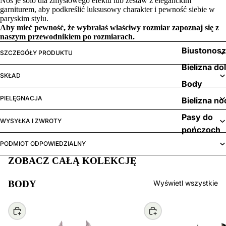
Noś je solo dla zmysłowego efektu lub zestaw z eleganckim
garniturem, aby podkreślić luksusowy charakter i pewność siebie w
paryskim stylu.
Aby mieć pewność, że wybrałaś właściwy rozmiar zapoznaj się z
naszym
przewodnikiem po rozmiarach.
Biustonos
SZCZEGÓŁY PRODUKTU
Bielizna do
SKŁAD
Body
PIELĘGNACJA
Bielizna no
Pasy do
WYSYŁKA I ZWROTY
pończoch
PODMIOT ODPOWIEDZIALNY
ZOBACZ CAŁĄ KOLEKCJĘ
BODY
Wyświetl wszystkie
Wybierz
Wybierz