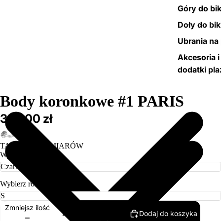
Góry do bik
Doły do bik
Ubrania na 
Akcesoria i
dodatki pl
/
3
Body koronkowe #1 PARIS
369,00 zł
TABELA ROZMIARÓW
Wybierz kolor
Wybierz rozmiar
Zmniejsz ilość
Dodaj do koszyka
Zwiększ ilość