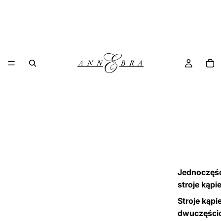
Jednoczęś
stroje kąpi
Stroje kąpi
dwuczęści