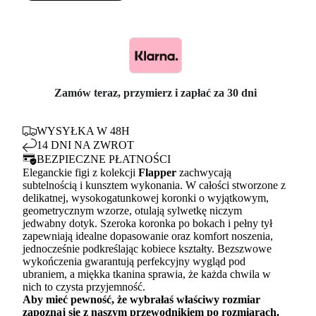
Zamów teraz, przymierz i zapłać za 30 dni
WYSYŁKA W 48H
14 DNI NA ZWROT
BEZPIECZNE PŁATNOŚCI
Eleganckie figi z kolekcji
Flapper
zachwycają
subtelnością i kunsztem wykonania. W całości stworzone z
delikatnej, wysokogatunkowej koronki o wyjątkowym,
geometrycznym wzorze, otulają sylwetkę niczym
jedwabny dotyk. Szeroka koronka po bokach i pełny tył
zapewniają idealne dopasowanie oraz komfort noszenia,
jednocześnie podkreślając kobiece kształty. Bezszwowe
wykończenia gwarantują perfekcyjny wygląd pod
ubraniem, a miękka tkanina sprawia, że każda chwila w
nich to czysta przyjemność.
Aby mieć pewność, że wybrałaś właściwy rozmiar
zapoznaj się z naszym
przewodnikiem po rozmiarach.