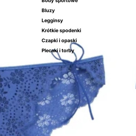
Body sportowe
Bluzy
Legginsy
Krótkie spodenki
Czapki i opaski
Plecaki i torby