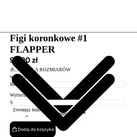
Figi koronkowe #1
FLAPPER
99,00 zł
TABELA ROZMIARÓW
Wybierz kolor
Wybierz rozmiar
Zmniejsz ilość
Zwiększ ilość
Dodaj do koszyka