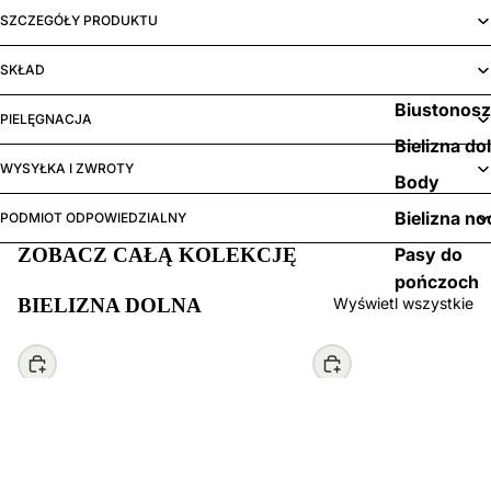
SZCZEGÓŁY PRODUKTU
SKŁAD
Biustonos
PIELĘGNACJA
Bielizna do
WYSYŁKA I ZWROTY
Body
Bielizna no
PODMIOT ODPOWIEDZIALNY
ZOBACZ CAŁĄ KOLEKCJĘ
Pasy do
pończoch
BIELIZNA DOLNA
Wyświetl wszystkie
Wybierz
Wybierz
99,00 zł