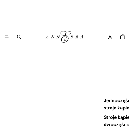
Jednoczęś
stroje kąpi
Stroje kąpi
dwuczęści