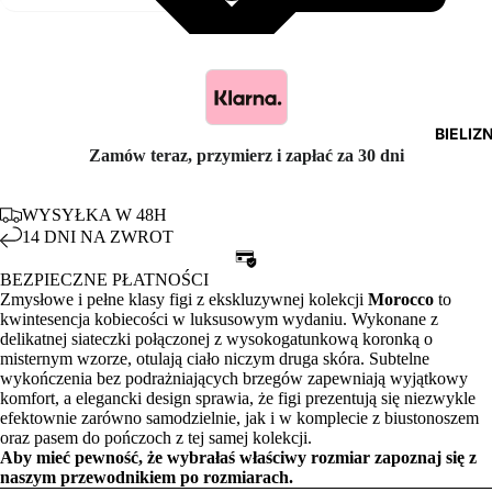
BIELIZ
Zamów teraz, przymierz i zapłać za 30 dni
WYSYŁKA W 48H
14 DNI NA ZWROT
BEZPIECZNE PŁATNOŚCI
Zmysłowe i pełne klasy figi z ekskluzywnej kolekcji
Morocco
to
kwintesencja kobiecości w luksusowym wydaniu. Wykonane z
delikatnej siateczki połączonej z wysokogatunkową koronką o
misternym wzorze, otulają ciało niczym druga skóra. Subtelne
wykończenia bez podrażniających brzegów zapewniają wyjątkowy
komfort, a elegancki design sprawia, że figi prezentują się niezwykle
efektownie zarówno samodzielnie, jak i w komplecie z biustonoszem
oraz pasem do pończoch z tej samej kolekcji.
Aby mieć pewność, że wybrałaś właściwy rozmiar zapoznaj się z
naszym
przewodnikiem po rozmiarach.