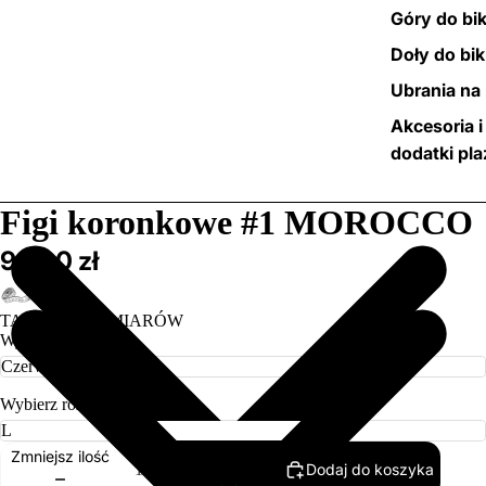
Góry do bik
Doły do bik
Ubrania na 
Akcesoria i
dodatki pl
/
6
Figi koronkowe #1 MOROCCO
99,00 zł
TABELA ROZMIARÓW
Wybierz kolor
Wybierz rozmiar
Zmniejsz ilość
Dodaj do koszyka
Zwiększ ilość