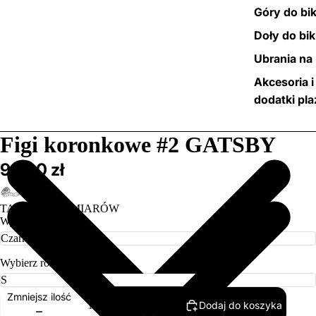
Góry do bik
Doły do bik
Ubrania na 
Akcesoria i
dodatki pl
/
5
Figi koronkowe #2 GATSBY
99,00 zł
TABELA ROZMIARÓW
Wybierz kolor
Wybierz rozmiar
Zmniejsz ilość
Dodaj do koszyka
Zwiększ ilość