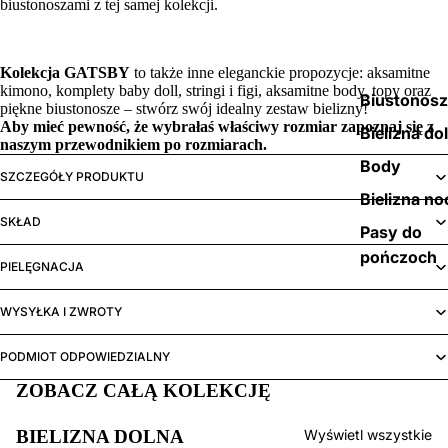
biustonoszami z tej samej kolekcji.
Kolekcja GATSBY
to także inne eleganckie propozycje: aksamitne
kimono, komplety baby doll, stringi i figi, aksamitne body, topy oraz
Biustonos
piękne biustonosze – stwórz swój idealny zestaw bielizny!
Aby mieć pewność, że wybrałaś właściwy rozmiar zapoznaj się z
Bielizna do
naszym
przewodnikiem po rozmiarach.
Body
SZCZEGÓŁY PRODUKTU
Bielizna no
SKŁAD
Pasy do
pończoch
PIELĘGNACJA
WYSYŁKA I ZWROTY
PODMIOT ODPOWIEDZIALNY
ZOBACZ CAŁĄ KOLEKCJĘ
BIELIZNA DOLNA
Wyświetl wszystkie