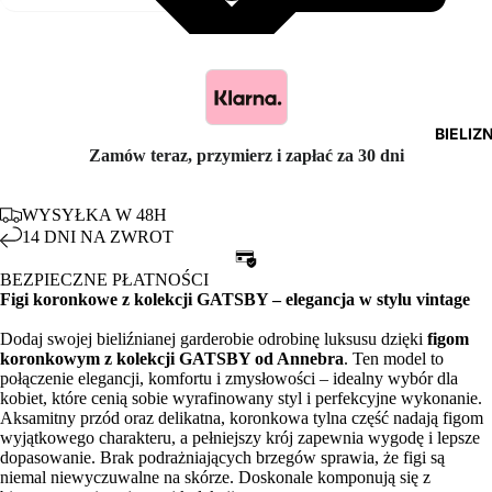
BIELIZ
Zamów teraz, przymierz i zapłać za 30 dni
WYSYŁKA W 48H
14 DNI NA ZWROT
BEZPIECZNE PŁATNOŚCI
Figi koronkowe z kolekcji GATSBY – elegancja w stylu vintage
Dodaj swojej bieliźnianej garderobie odrobinę luksusu dzięki
figom
koronkowym z kolekcji GATSBY od Annebra
. Ten model to
połączenie elegancji, komfortu i zmysłowości – idealny wybór dla
kobiet, które cenią sobie wyrafinowany styl i perfekcyjne wykonanie.
Aksamitny przód oraz delikatna, koronkowa tylna część nadają figom
wyjątkowego charakteru, a pełniejszy krój zapewnia wygodę i lepsze
dopasowanie. Brak podrażniających brzegów sprawia, że figi są
niemal niewyczuwalne na skórze. Doskonale komponują się z