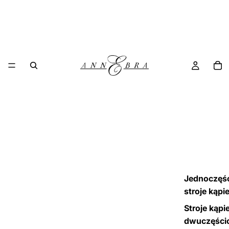
Jednoczęś
stroje kąpi
Stroje kąpi
dwuczęści