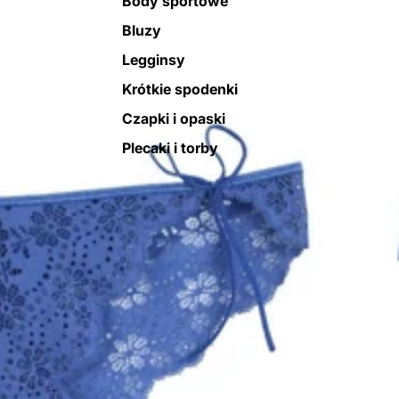
Body sportowe
Bluzy
Legginsy
Krótkie spodenki
Czapki i opaski
Plecaki i torby