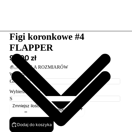
Figi koronkowe #4
FLAPPER
99,00 zł
TABELA ROZMIARÓW
Wybierz kolor
Wybierz rozmiar
Zmniejsz ilość
Zwiększ ilość
Dodaj do koszyka