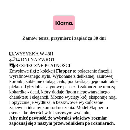
Zamów teraz, przymierz i zapłać za 30 dni
WYSYŁKA W 48H
14 DNI NA ZWROT
BEZPIECZNE PŁATNOŚCI
Zmysłowe figi z kolekcji
Flapper
to połączenie finezji i
wyrafinowanego stylu. Wykonane z delikatnej, ażurowej
koronki, subtelnie otulają ciało, podkreślając jego naturalne
piękno. Tył zdobią satynowe paseczki zakończone uroczą
kokardką - detal, który dodaje figom niepowtarzalnego
charakteru i elegancji. Mocno wycięty krój eksponuje nogi
i optycznie je wydłuża, a bezszwowe wykończenie
zapewnia idealny komfort noszenia. Model Flapper to
esencja kobiecości w luksusowym wydaniu.
Aby mieć pewność, że wybrałaś właściwy rozmiar
zapoznaj się z naszym
przewodnikiem po rozmiarach.