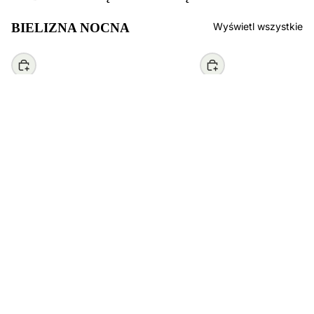
BIELIZNA NOCNA
Wyświetl wszystkie
Wybierz
Wybierz
334,00 zł
KOLEKCJA F