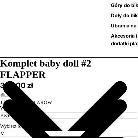
Góry do bik
Doły do bik
Ubrania na 
Akcesoria i
dodatki pl
/
3
Komplet baby doll #2
FLAPPER
334,00 zł
TABELA ROZMIARÓW
Wybierz kolor
Wybierz rozmiar