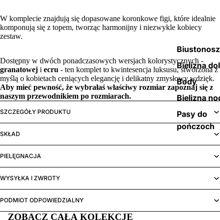
W komplecie znajdują się dopasowane koronkowe figi, które idealnie
komponują się z topem, tworząc harmonijny i niezwykle kobiecy
zestaw.
Biustonos
Dostępny w dwóch ponadczasowych wersjach kolorystycznych -
Bielizna do
granatowej
i
ecru
- ten komplet to kwintesencja luksusu, stworzona z
myślą o kobietach ceniących elegancję i delikatny zmysłowy wdzięk.
Body
Aby mieć pewność, że wybrałaś właściwy rozmiar zapoznaj się z
naszym
przewodnikiem po rozmiarach.
Bielizna no
SZCZEGÓŁY PRODUKTU
Pasy do
pończoch
SKŁAD
PIELĘGNACJA
WYSYŁKA I ZWROTY
PODMIOT ODPOWIEDZIALNY
ZOBACZ CAŁĄ KOLEKCJĘ