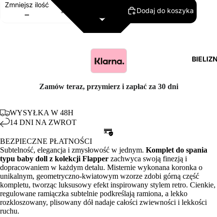
Zmniejsz ilość
Dodaj do koszyka
Zwiększ ilość
BIELIZ
Zamów teraz, przymierz i zapłać za 30 dni
WYSYŁKA W 48H
14 DNI NA ZWROT
BEZPIECZNE PŁATNOŚCI
Subtelność, elegancja i zmysłowość w jednym.
Komplet do spania
typu baby doll z kolekcji Flapper
zachwyca swoją finezją i
dopracowaniem w każdym detalu. Misternie wykonana koronka o
unikalnym, geometryczno-kwiatowym wzorze zdobi górną część
kompletu, tworząc luksusowy efekt inspirowany stylem retro. Cienkie,
regulowane ramiączka subtelnie podkreślają ramiona, a lekko
rozkloszowany, plisowany dół nadaje całości zwiewności i lekkości
ruchu.