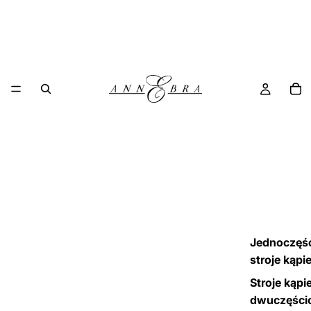
Jednoczęś
stroje kąpi
Stroje kąpi
dwuczęści