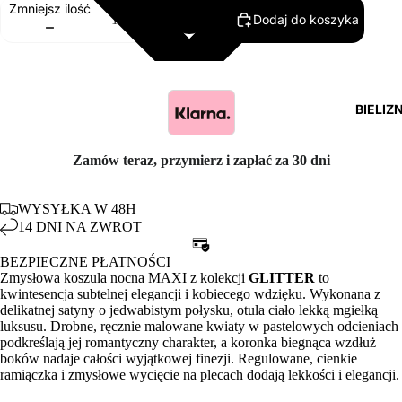
Zmniejsz ilość
Dodaj do koszyka
Zwiększ ilość
BIELIZ
Zamów teraz, przymierz i zapłać za 30 dni
WYSYŁKA W 48H
14 DNI NA ZWROT
BEZPIECZNE PŁATNOŚCI
Zmysłowa koszula nocna MAXI z kolekcji
GLITTER
to
kwintesencja subtelnej elegancji i kobiecego wdzięku. Wykonana z
delikatnej satyny o jedwabistym połysku, otula ciało lekką mgiełką
luksusu. Drobne, ręcznie malowane kwiaty w pastelowych odcieniach
podkreślają jej romantyczny charakter, a koronka biegnąca wzdłuż
boków nadaje całości wyjątkowej finezji. Regulowane, cienkie
ramiączka i zmysłowe wycięcie na plecach dodają lekkości i elegancji.