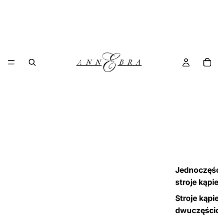
Jednoczęś
stroje kąpi
Stroje kąpi
dwuczęści