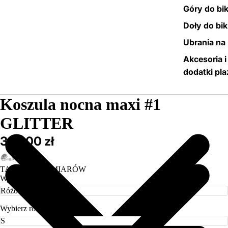
Góry do bik
Doły do bik
Ubrania na 
Akcesoria i
dodatki pl
/
5
Koszula nocna maxi #1
GLITTER
369,00 zł
TABELA ROZMIARÓW
Wybierz kolor
Wybierz rozmiar