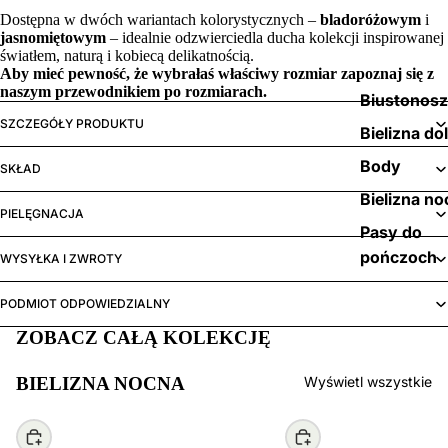
Dostępna w dwóch wariantach kolorystycznych –
bladoróżowym
i
jasnomiętowym
– idealnie odzwierciedla ducha kolekcji inspirowanej
światłem, naturą i kobiecą delikatnością.
Aby mieć pewność, że wybrałaś właściwy rozmiar zapoznaj się z
naszym
przewodnikiem po rozmiarach.
Biustonos
SZCZEGÓŁY PRODUKTU
Bielizna do
Body
SKŁAD
Bielizna no
PIELĘGNACJA
Pasy do
pończoch
WYSYŁKA I ZWROTY
PODMIOT ODPOWIEDZIALNY
ZOBACZ CAŁĄ KOLEKCJĘ
BIELIZNA NOCNA
Wyświetl wszystkie
Wybierz
Wybierz