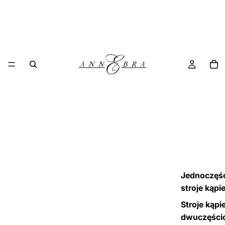
Jednoczęś
stroje kąpi
Stroje kąpi
dwuczęści