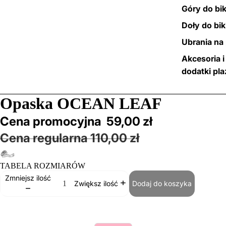
Góry do bik
Doły do bik
Ubrania na 
Akcesoria i
dodatki pl
/
2
Opaska OCEAN LEAF
Cena promocyjna
59,00 zł
Cena regularna
110,00 zł
TABELA ROZMIARÓW
Zmniejsz ilość
Dodaj do koszyka
Zwiększ ilość