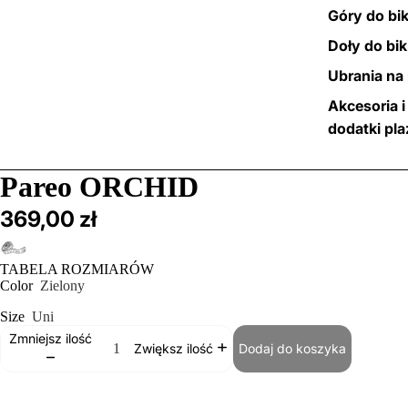
Góry do bik
Doły do bik
Ubrania na 
Akcesoria i
dodatki pl
/
2
Pareo ORCHID
369,00 zł
TABELA ROZMIARÓW
Color
Zielony
Size
Uni
Zmniejsz ilość
Dodaj do koszyka
Zwiększ ilość