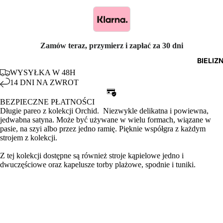
Zamów teraz, przymierz i zapłać za 30 dni
BIELIZ
WYSYŁKA W 48H
14 DNI NA ZWROT
BEZPIECZNE PŁATNOŚCI
Długie pareo z kolekcji Orchid. Niezwykle delikatna i powiewna,
jedwabna satyna. Może być używane w wielu formach, wiązane w
pasie, na szyi albo przez jedno ramię. Pięknie współgra z każdym
strojem z kolekcji.
Z tej kolekcji dostępne są również stroje kąpielowe jedno i
dwuczęściowe oraz kapelusze torby plażowe, spodnie i tuniki.
Ważne: Prać ręcznie, w letniej wodzie i w płynie do tkanin
delikatnych. Nie wykręcać.