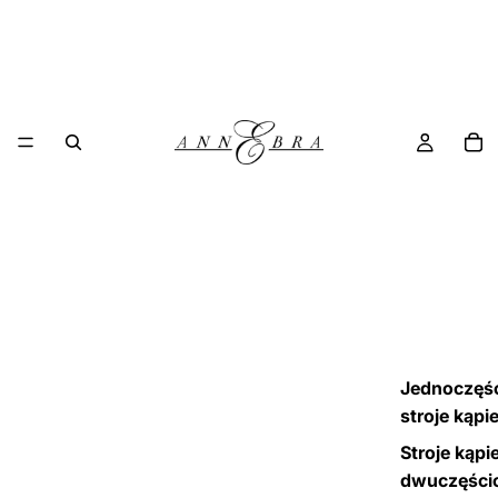
Jednoczęś
stroje kąpi
Stroje kąpi
dwuczęści