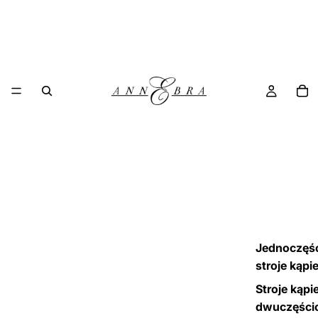
Jednoczęś
stroje kąpi
Stroje kąpi
dwuczęści