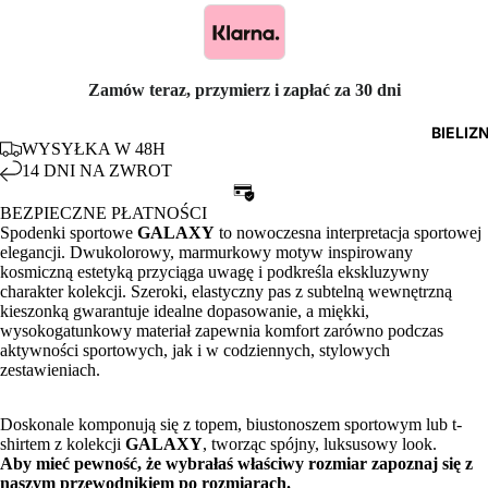
Zamów teraz, przymierz i zapłać za 30 dni
BIELIZ
WYSYŁKA W 48H
14 DNI NA ZWROT
BEZPIECZNE PŁATNOŚCI
Spodenki sportowe
GALAXY
to nowoczesna interpretacja sportowej
elegancji. Dwukolorowy, marmurkowy motyw inspirowany
kosmiczną estetyką przyciąga uwagę i podkreśla ekskluzywny
charakter kolekcji. Szeroki, elastyczny pas z subtelną wewnętrzną
kieszonką gwarantuje idealne dopasowanie, a miękki,
wysokogatunkowy materiał zapewnia komfort zarówno podczas
aktywności sportowych, jak i w codziennych, stylowych
zestawieniach.
Doskonale komponują się z topem, biustonoszem sportowym lub t-
shirtem z kolekcji
GALAXY
, tworząc spójny, luksusowy look.
Aby mieć pewność, że wybrałaś właściwy rozmiar zapoznaj się z
naszym
przewodnikiem po rozmiarach.