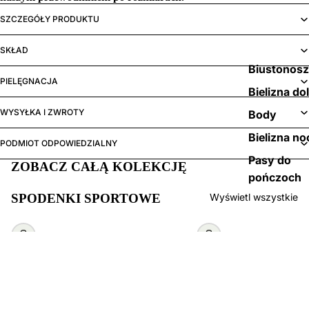
SZCZEGÓŁY PRODUKTU
SKŁAD
Biustonos
PIELĘGNACJA
Bielizna do
WYSYŁKA I ZWROTY
Body
Bielizna no
PODMIOT ODPOWIEDZIALNY
Pasy do
ZOBACZ CAŁĄ KOLEKCJĘ
pończoch
SPODENKI SPORTOWE
Wyświetl wszystkie
Wybierz
Wybierz
289,00 zł