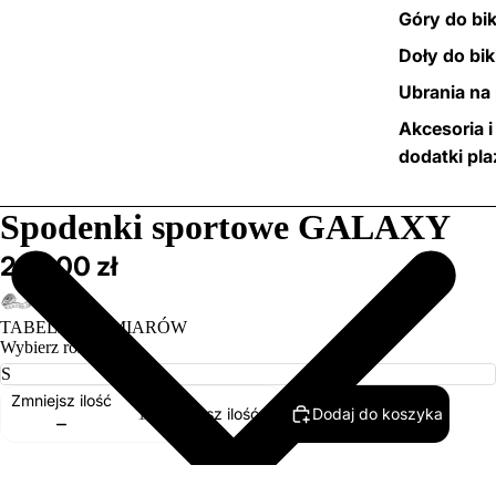
Góry do bik
Doły do bik
Ubrania na 
Akcesoria i
dodatki pl
/
5
Spodenki sportowe GALAXY
289,00 zł
TABELA ROZMIARÓW
Wybierz rozmiar
Zmniejsz ilość
Dodaj do koszyka
Zwiększ ilość