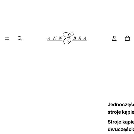
Jednoczęś
stroje kąpi
Stroje kąpi
dwuczęści