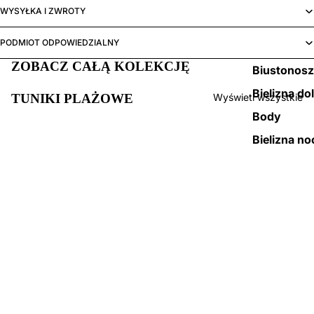
WYSYŁKA I ZWROTY
PODMIOT ODPOWIEDZIALNY
ZOBACZ CAŁĄ KOLEKCJĘ
Biustonos
Bielizna do
TUNIKI PLAŻOWE
Wyświetl wszystkie
Body
Bielizna no
Pasy do
pończoch
419,00 zł