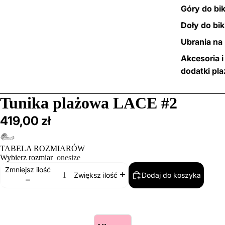
Góry do bik
Doły do bik
Ubrania na 
Akcesoria i
dodatki pl
/
2
Tunika plażowa LACE #2
419,00 zł
TABELA ROZMIARÓW
Wybierz rozmiar
onesize
Zmniejsz ilość
Dodaj do koszyka
Zwiększ ilość