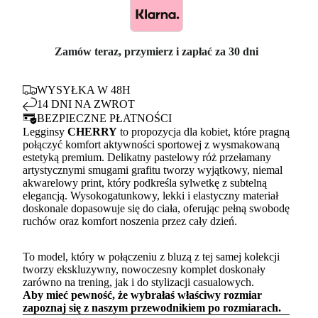
Zamów teraz, przymierz i zapłać za 30 dni
WYSYŁKA W 48H
14 DNI NA ZWROT
BEZPIECZNE PŁATNOŚCI
Legginsy
CHERRY
to propozycja dla kobiet, które pragną
połączyć komfort aktywności sportowej z wysmakowaną
estetyką premium. Delikatny pastelowy róż przełamany
artystycznymi smugami grafitu tworzy wyjątkowy, niemal
akwarelowy print, który podkreśla sylwetkę z subtelną
elegancją. Wysokogatunkowy, lekki i elastyczny materiał
doskonale dopasowuje się do ciała, oferując pełną swobodę
ruchów oraz komfort noszenia przez cały dzień.
To model, który w połączeniu z bluzą z tej samej kolekcji
tworzy ekskluzywny, nowoczesny komplet doskonały
zarówno na trening, jak i do stylizacji casualowych.
Aby mieć pewność, że wybrałaś właściwy rozmiar
zapoznaj się z naszym
przewodnikiem po rozmiarach.