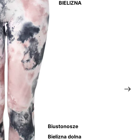
BIELIZNA
Biustonosze
Bielizna dolna