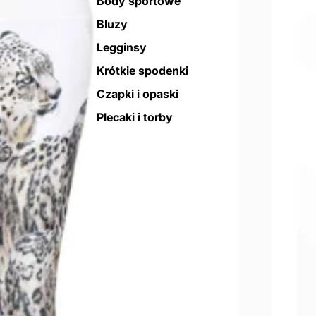
Body sportowe
Bluzy
Legginsy
Krótkie spodenki
Czapki i opaski
Plecaki i torby