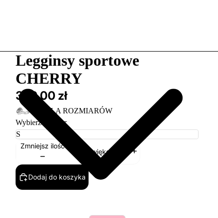
Legginsy sportowe
CHERRY
369,00 zł
TABELA ROZMIARÓW
Wybierz rozmiar
Zmniejsz ilość
Zwiększ ilość
Dodaj do koszyka