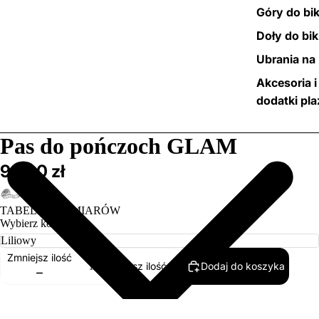
Góry do bik
Doły do bik
Ubrania na 
Akcesoria i
dodatki pl
/
8
Pas do pończoch GLAM
99,00 zł
TABELA ROZMIARÓW
Wybierz kolor
Zmniejsz ilość
Dodaj do koszyka
Zwiększ ilość