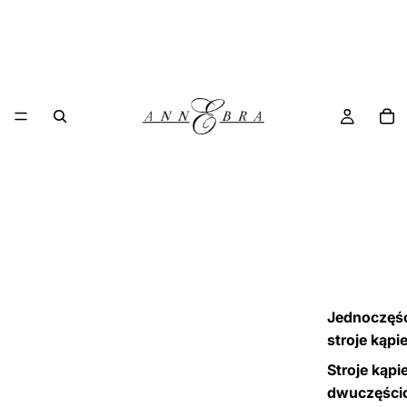
Jednoczęś
stroje kąpi
Stroje kąpi
dwuczęści