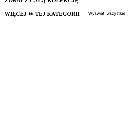
ZOBACZ CAŁĄ KOLEKCJĘ
WIĘCEJ W TEJ KATEGORII
Wyświetl wszystkie
KOLEKCJA F
99,00 zł