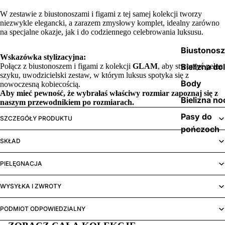
W zestawie z biustonoszami i figami z tej samej kolekcji tworzy
niezwykle elegancki, a zarazem zmysłowy komplet, idealny zarówno
na specjalne okazje, jak i do codziennego celebrowania luksusu.
Biustonos
Wskazówka stylizacyjna:
Połącz z biustonoszem i figami z kolekcji
GLAM
, aby stworzyć pełen
Bielizna do
szyku, uwodzicielski zestaw, w którym luksus spotyka się z
Body
nowoczesną kobiecością.
Aby mieć pewność, że wybrałaś właściwy rozmiar zapoznaj się z
Bielizna no
naszym
przewodnikiem po rozmiarach.
Pasy do
SZCZEGÓŁY PRODUKTU
pończoch
SKŁAD
PIELĘGNACJA
WYSYŁKA I ZWROTY
PODMIOT ODPOWIEDZIALNY