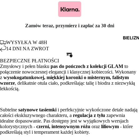
Zamów teraz, przymierz i zapłać za 30 dni
BIELIZ
WYSYŁKA W 48H
14 DNI NA ZWROT
BEZPIECZNE PŁATNOŚCI
Zmysłowy i pełen blasku
pas do pończoch z kolekcji GLAM
to
połączenie nowoczesnej elegancji i klasycznej kobiecości. Wykonany
z
wysokogatunkowej, miękkiej koronki o misternym, falistym
wzorze
, delikatnie otula ciało, podkreślając talię i biodra z niezwykłą
lekkością.
Subtelne
satynowe tasiemki
i perfekcyjnie wykończone detale nadają
całości ekskluzywnego charakteru, a
regulacja z tyłu
zapewnia
idealne dopasowanie. Pas dostępny jest w wyjątkowych wersjach
kolorystycznych -
czerni, intensywnym różu
oraz
liliowym
- które
podkreślają styl i temperament każdej kobiety.