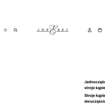
Jednoczęś
stroje kąpi
Stroje kąpi
dwuczęści