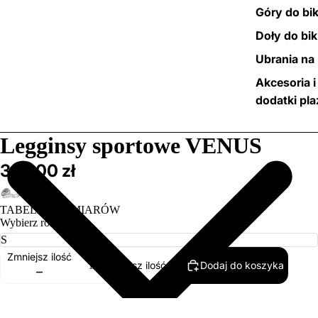
Góry do bik
Doły do bik
Ubrania na 
Akcesoria i
dodatki pl
/
2
Legginsy sportowe VENUS
369,00 zł
TABELA ROZMIARÓW
Wybierz rozmiar
Zmniejsz ilość
Dodaj do koszyka
Zwiększ ilość