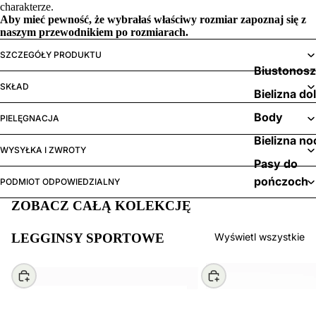
charakterze.
Aby mieć pewność, że wybrałaś właściwy rozmiar zapoznaj się z
naszym
przewodnikiem po rozmiarach.
SZCZEGÓŁY PRODUKTU
Biustonos
SKŁAD
Bielizna do
Body
PIELĘGNACJA
Bielizna no
WYSYŁKA I ZWROTY
Pasy do
pończoch
PODMIOT ODPOWIEDZIALNY
ZOBACZ CAŁĄ KOLEKCJĘ
LEGGINSY SPORTOWE
Wyświetl wszystkie
Wybierz
Wybierz